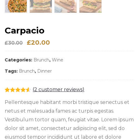
Carpacio
£
20.00
£
30.00
Categories:
Brunch
,
Wine
Tags:
Brunch
,
Dinner
(
2
customer reviews)
Rated
2
4.50
Pellentesque habitant morbi tristique senectus et
out of 5
based on
netus et malesuada fames ac turpis egestas.
customer
ratings
Vestibulum tortor quam, feugiat vitae. Lorem ipsum
dolor sit amet, consectetur adipiscing elit, sed do
eiusmod tempor incididunt ut labore et dolore